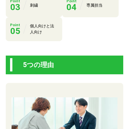
Point
Point
03
04
刺繍
専属担当
Point
個人向けと法
05
人向け
5つの理由