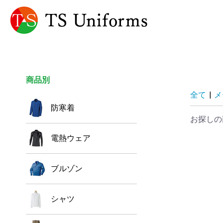
商品別
全て
|
メ
防寒着
お探しの
電熱ウェア
ブルゾン
シャツ