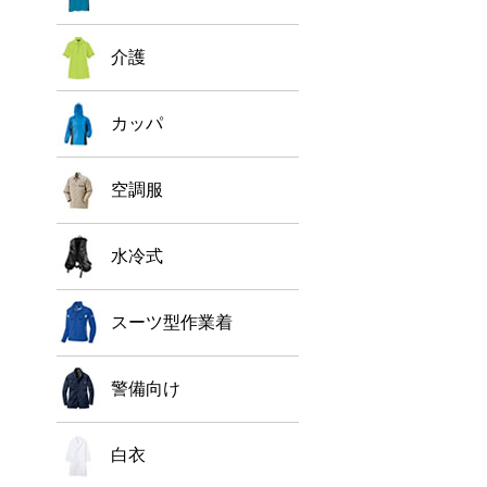
介護
カッパ
空調服
水冷式
スーツ型作業着
警備向け
白衣