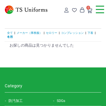
0
全て
|
メーカー（事務服）
|
セロリー
|
コンプレッション
|
下着
|
冬用
お探しの商品は見つかりませんでした
Category
防汚加工
SDGs