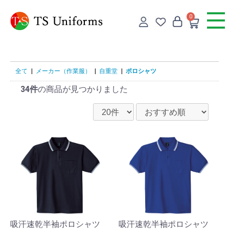
0
全て
|
メーカー（作業服）
|
自重堂
|
ポロシャツ
34件
の商品が見つかりました
吸汗速乾半袖ポロシャツ
吸汗速乾半袖ポロシャツ