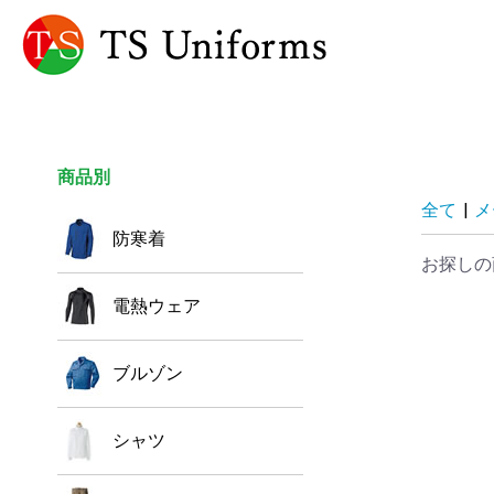
商品別
全て
|
メ
防寒着
お探しの
電熱ウェア
ブルゾン
シャツ