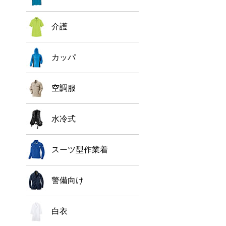
介護
カッパ
空調服
水冷式
スーツ型作業着
警備向け
白衣