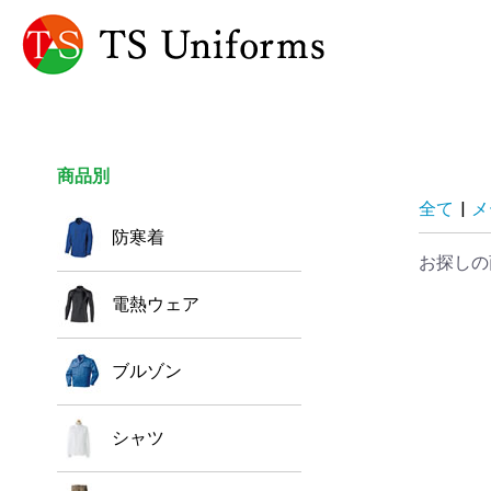
商品別
全て
|
メ
防寒着
お探しの
電熱ウェア
ブルゾン
シャツ