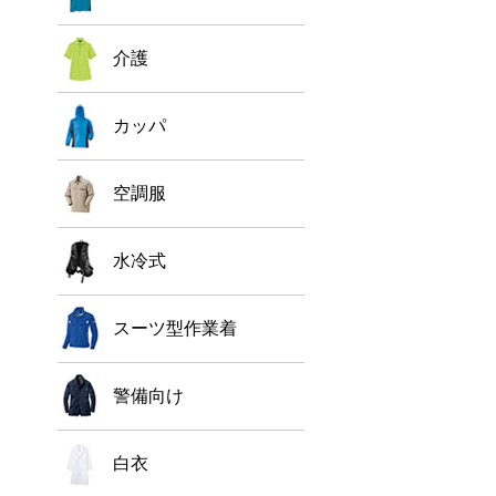
介護
カッパ
空調服
水冷式
スーツ型作業着
警備向け
白衣