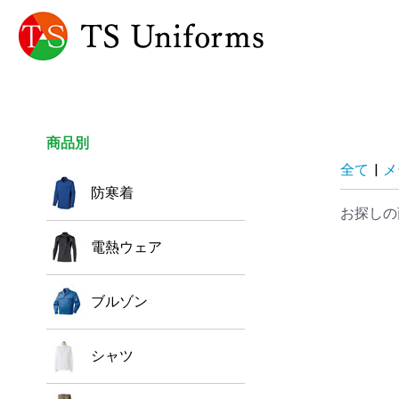
商品別
全て
|
メ
防寒着
お探しの
電熱ウェア
ブルゾン
シャツ