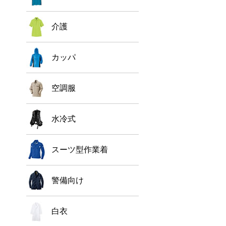
介護
カッパ
空調服
水冷式
スーツ型作業着
警備向け
白衣