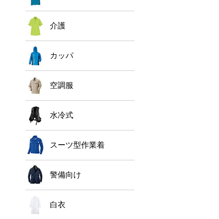
介護
カッパ
空調服
水冷式
スーツ型作業着
警備向け
白衣